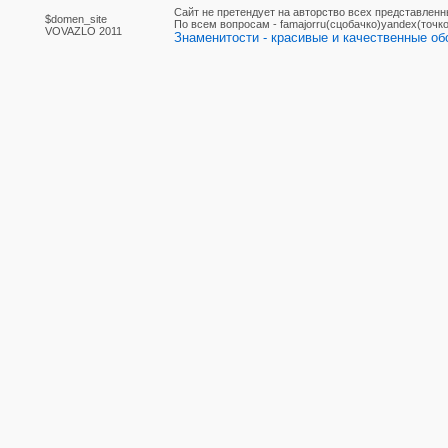
Сайт не претендует на авторство всех представленн
$domen_site
По вcем вопросам - famajorru(сцобачко)yandex(точко
VOVAZLO 2011
Знаменитости - красивые и качественные обо