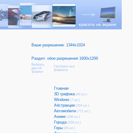
Ваше разрешение:
1344x1024
Раздел: обои разрешения 1600x1200
Выбрать
Смотреть все
другой
форматы
формат
Главная
3D графика
(84 шт.)
Windows
(7 шт.)
Абстракции
(204 шт.)
Автомобили
(771 шт.)
Аниме
(188 шт.)
Города
(258 шт.)
Горы
(69 шт.)