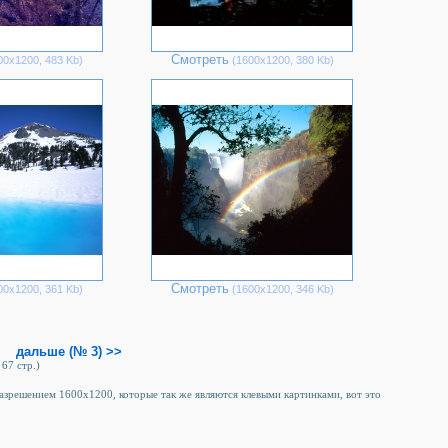
Смотреть
00х1200, 483 Kb)
(1600х1200, 380 Kb)
Смотреть
00х1200, 361 Kb)
(1600х1200, 346 Kb)
дальше (№ 3) >>
 67 стр.)
 разрешением 1600x1200, которые так же являются клевыми картинками, вот это