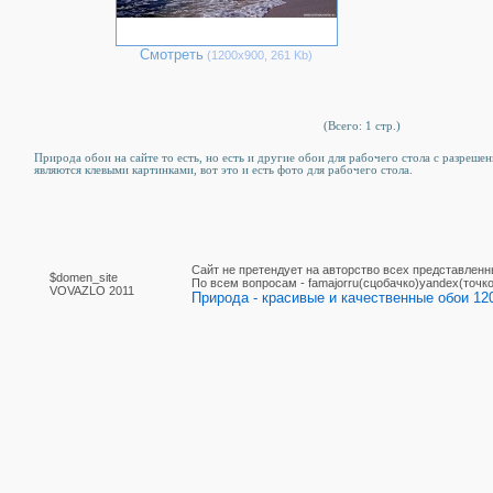
Смотреть
(1200х900, 261 Kb)
(Всего: 1 стр.)
Природа обои на сайте то есть, но есть и другие обои для рабочего стола c разреше
являются клевыми картинками, вот это и есть фото для рабочего стола.
Сайт не претендует на авторство всех представленн
$domen_site
По вcем вопросам - famajorru(сцобачко)yandex(точко
VOVAZLO 2011
Природа - красивые и качественные обои 120