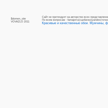
Сайт не претендует на авторство всех представленн
$domen_site
По вcем вопросам - famajorru(сцобачко)yandex(точко
VOVAZLO 2011
Красивые и качественные обои. Мужчины, фо