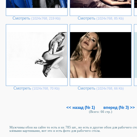
Смотреть
Смотреть
(1024х768, 219 Kb)
(1024х768, 85 Kb)
Смотреть
Смотреть
(1024х768, 70 Kb)
(1024х768, 66 Kb)
<< назад (№ 1)
вперед (№ 3) >>
(Всего: 66 стр.)
Мужчины обои на сайте то есть и их 785 шт., но есть и другие обои для рабочего сто
клевыми картинками, вот это и есть фото для рабочего стола.