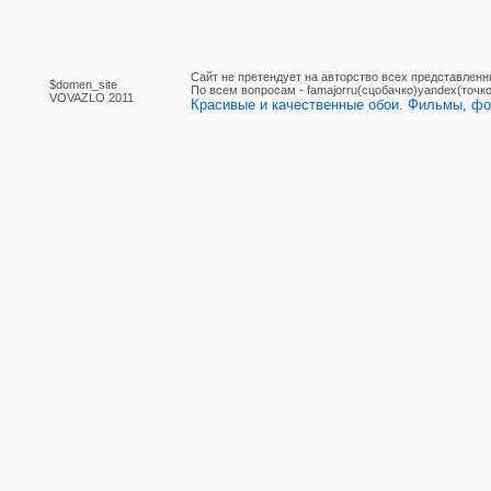
Сайт не претендует на авторство всех представленн
$domen_site
По вcем вопросам - famajorru(сцобачко)yandex(точко
VOVAZLO 2011
Красивые и качественные обои. Фильмы, фот