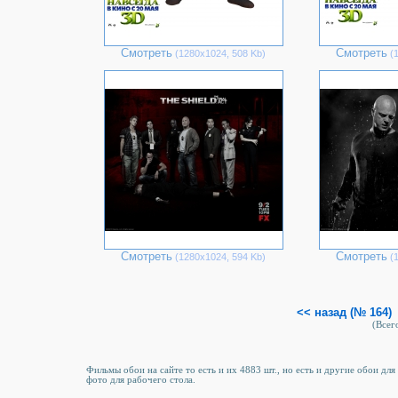
Смотреть
Смотреть
(1280х1024, 508 Kb)
(1
Смотреть
Смотреть
(1280х1024, 594 Kb)
(1
<< назад (№ 164)
(Всего
Фильмы обои на сайте то есть и их 4883 шт., но есть и другие обои для
фото для рабочего стола.