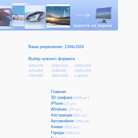
Ваше разрешение:
1344x1024
Выбор нужного формата:
1024x768
1280x1024
1680x1050
1152x864
1440x900
1920x1200
1280x800
1600x1200
и другие...
Главная
3D графика
(4325 шт.)
iPhone
(13 шт.)
Windows
(335 шт.)
Абстракции
(891 шт.)
Автомобили
(7869 шт.)
Аниме
(3521 шт.)
Города
(1366 шт.)