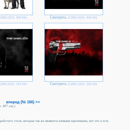
Смотреть
280х1024, 356 Kb)
(1280х1024, 403 Kb)
Смотреть
280х1024, 244 Kb)
(1280х1024, 202 Kb)
вперед (№ 166) >>
: 407 стр.)
 рабочего стола, которые так же являются клевыми картинками, вот это и есть