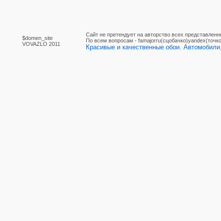
Сайт не претендует на авторство всех представленн
$domen_site
По вcем вопросам - famajorru(сцобачко)yandex(точко
VOVAZLO 2011
Красивые и качественные обои. Автомобили,