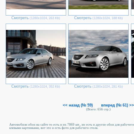
Смотреть
Смотреть
(1280х1024, 263 Kb)
(1280х1024, 188 Kb)
Смотреть
Смотреть
(1280х1024, 352 Kb)
(1280х1024, 281 Kb)
<< назад (№ 59)
вперед (№ 61) >>
(Всего: 656 стр.)
Автомобили обои на сайте то есть и их 7869 шт., но есть и другие обои для рабочего
клевыми картинками, вот это и есть фото для рабочего стола.