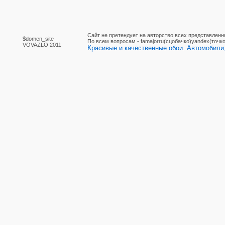
Сайт не претендует на авторство всех представленн
$domen_site
По вcем вопросам - famajorru(сцобачко)yandex(точко
VOVAZLO 2011
Красивые и качественные обои. Автомобили,