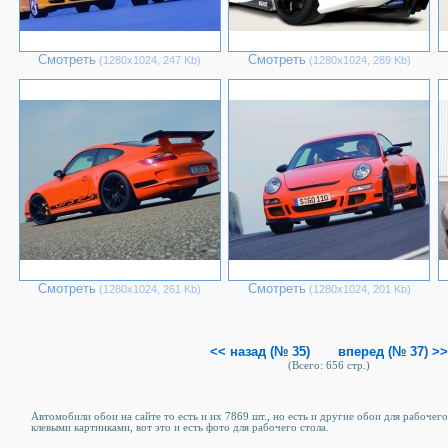
Смотреть
Смотреть
(1280х1024, 247 Kb)
(1280х1024, 289 Kb)
Смотреть
Смотреть
(1280х1024, 261 Kb)
(1280х1024, 201 Kb)
<< назад (№ 35)
вперед (№ 37) >>
(Всего: 656 стр.)
Автомобили обои на сайте то есть и их 7869 шт., но есть и другие обои для рабочего
клевыми картинками, вот это и есть фото для рабочего стола.