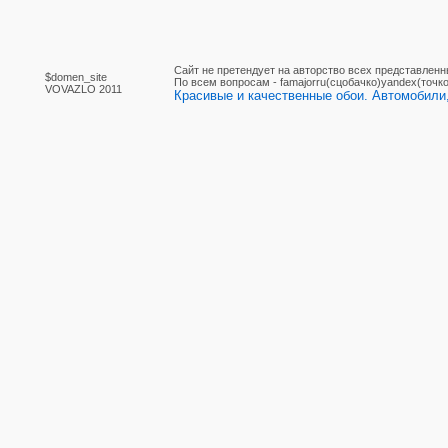
Сайт не претендует на авторство всех представленн
$domen_site
По вcем вопросам - famajorru(сцобачко)yandex(точко
VOVAZLO 2011
Красивые и качественные обои. Автомобили,