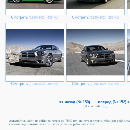
Смотреть
Смотреть
(1280х1024, 437 Kb)
(1280х1024, 283 Kb)
Смотреть
Смотреть
(1280х1024, 304 Kb)
(1280х1024, 231 Kb)
<< назад (№ 150)
вперед (№ 152) 
(Всего: 656 стр.)
Автомобили обои на сайте то есть и их 7869 шт., но есть и другие обои для рабочего
клевыми картинками, вот это и есть фото для рабочего стола.