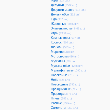
Горы
(524 шт.)
Девушки
(3502 шт.)
Девушки и авто
(112 шт.)
Деньги обои
(112 шт.)
Еда
(937 шт.)
Животные
(5086 шт.)
Знаменитости
(3468 шт.)
Игры
(1380 шт.)
Компьютеры
(607 шт.)
Космос
(804 шт.)
Любовь
(589 шт.)
Морские
(318 шт.)
Мотоциклы
(416 шт.)
Мужчины
(785 шт.)
Музыка обои
(1248 шт.)
Мультфильмы
(1090 шт.)
Насекомые
(79 шт.)
Небо
(528 шт.)
Новогодние
(790 шт.)
Праздничные
(71 шт.)
Природа
(3677 шт.)
Птицы
(183 шт.)
Разные
(2364 шт.)
Самолеты
(959 шт.)