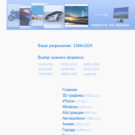
Ваше разрешение:
1344x1024
Выбор нужного формата:
1024x768
1280x1024
1680x1050
1152x864
1440x900
1920x1200
1280x800
1600x1200
и другие...
Главная
3D графика
(4325 шт.)
iPhone
(13 шт.)
Windows
(335 шт.)
Абстракции
(891 шт.)
Автомобили
(7869 шт.)
Аниме
(3521 шт.)
Города
(1366 шт.)