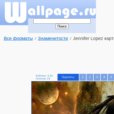
Все форматы
Знаменитости
Jennifer Lopez карт
/
/
Рейтинг: 5.42
Оценить:
1
2
3
4
5
Голосов: 24