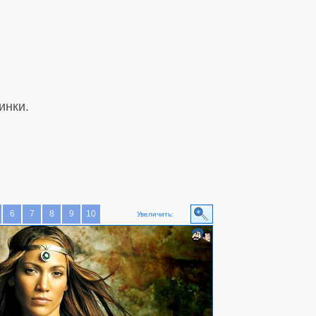
инки.
6
7
8
9
10
Увеличить: