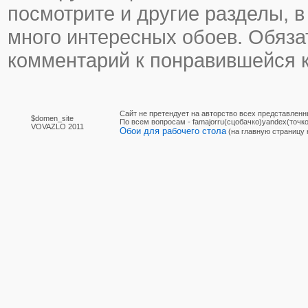
посмотрите и другие разделы, в
много интересных обоев. Обяза
комментарий к понравившейся к
Сайт не претендует на авторство всех представленн
$domen_site
По вcем вопросам - famajorru(сцобачко)yandex(точко
VOVAZLO 2011
Обои для рабочего стола
(на главную страницу 