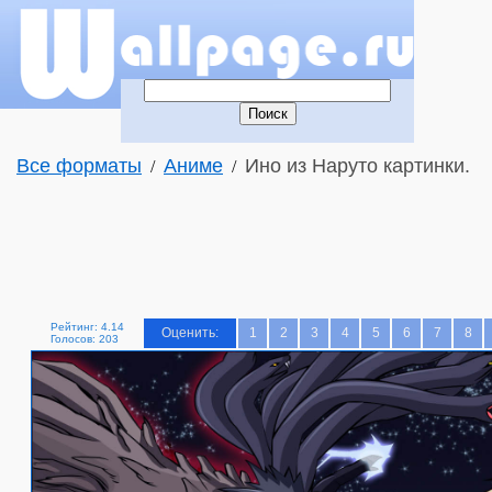
Все форматы
Аниме
Ино из Наруто картинки.
/
/
Рейтинг: 4.14
Оценить:
1
2
3
4
5
6
7
8
Голосов: 203