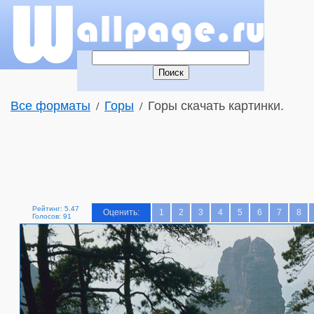
Все форматы
Горы
Горы скачать картинки.
/
/
Рейтинг: 5.47
Оценить:
1
2
3
4
5
6
7
8
Голосов: 91