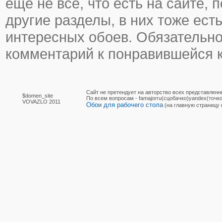
еще не все, что есть на сайте, 
другие разделы, в них тоже ест
интересных обоев. Обязательно
комментарий к понравившейся к
Сайт не претендует на авторство всех представленн
$domen_site
По вcем вопросам - famajorru(сцобачко)yandex(точко
VOVAZLO 2011
Обои для рабочего стола
(на главную страницу 