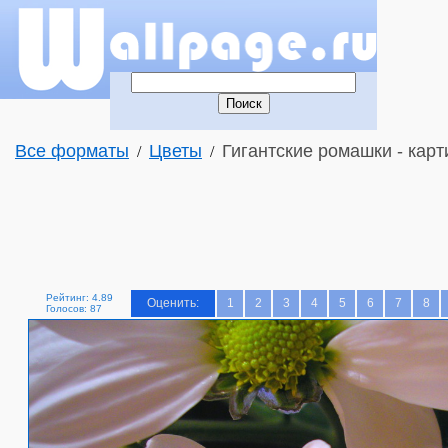
Все форматы
Цветы
Гигантские ромашки - карт
/
/
Рейтинг: 4.89
Оценить:
1
2
3
4
5
6
7
8
Голосов: 87