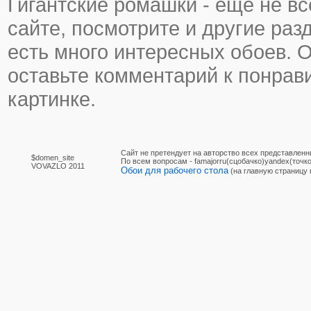
Гигантские ромашки - еще не все
сайте, посмотрите и другие раз
есть много интересных обоев. 
оставьте комментарий к понра
картинке.
Сайт не претендует на авторство всех представленн
$domen_site
По вcем вопросам - famajorru(сцобачко)yandex(точко
VOVAZLO 2011
Обои для рабочего стола
(на главную страницу 