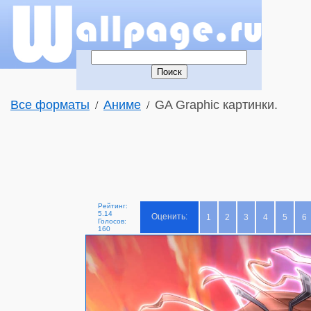
Все форматы
Аниме
GA Graphic картинки.
/
/
Рейтинг:
5.14
Оценить:
1
2
3
4
5
6
Голосов:
160