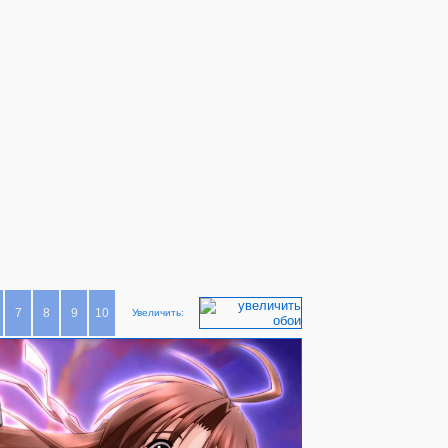
7
8
9
10
Увеличить: