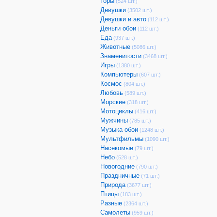
Горы
(524 шт.)
Девушки
(3502 шт.)
Девушки и авто
(112 шт.)
Деньги обои
(112 шт.)
Еда
(937 шт.)
Животные
(5086 шт.)
Знаменитости
(3468 шт.)
Игры
(1380 шт.)
Компьютеры
(607 шт.)
Космос
(804 шт.)
Любовь
(589 шт.)
Морские
(318 шт.)
Мотоциклы
(416 шт.)
Мужчины
(785 шт.)
Музыка обои
(1248 шт.)
Мультфильмы
(1090 шт.)
Насекомые
(79 шт.)
Небо
(528 шт.)
Новогодние
(790 шт.)
Праздничные
(71 шт.)
Природа
(3677 шт.)
Птицы
(183 шт.)
Разные
(2364 шт.)
Самолеты
(959 шт.)