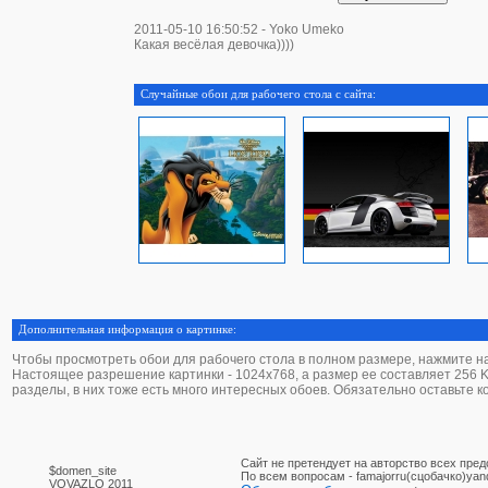
2011-05-10 16:50:52 - Yoko Umeko
Какая весёлая девочка))))
Случайные обои для рабочего стола с сайта:
Дополнительная информация о картинке:
Чтобы просмотреть обои для рабочего стола в полном размере, нажмите на 
Настоящее разрешение картинки - 1024х768, а размер ее составляет 256 Kb.
разделы, в них тоже есть много интересных обоев. Обязательно оставьте 
Сайт не претендует на авторство всех пре
$domen_site
По вcем вопросам - famajorru(сцобачко)yan
VOVAZLO 2011