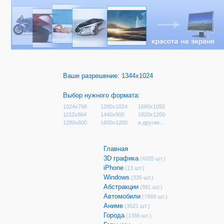
Ваше разрешение:
1344x1024
Выбор нужного формата:
1024x768
1280x1024
1680x1050
1152x864
1440x900
1920x1200
1280x800
1600x1200
и другие...
Главная
3D графика
(4325 шт.)
iPhone
(13 шт.)
Windows
(335 шт.)
Абстракции
(891 шт.)
Автомобили
(7869 шт.)
Аниме
(3521 шт.)
Города
(1366 шт.)