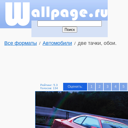
Все форматы
Автомобили
две тачки, обои.
/
/
Рейтинг: 5.3
Оценить:
1
2
3
4
5
Голосов: 134