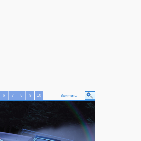
6
7
8
9
10
Увеличить: