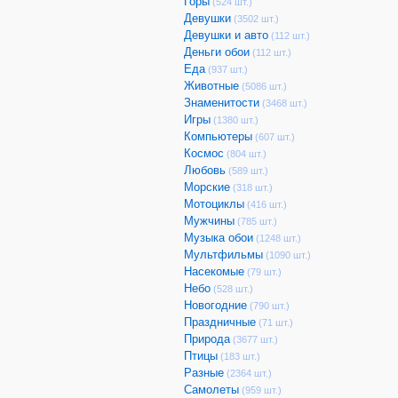
Горы
(524 шт.)
Девушки
(3502 шт.)
Девушки и авто
(112 шт.)
Деньги обои
(112 шт.)
Еда
(937 шт.)
Животные
(5086 шт.)
Знаменитости
(3468 шт.)
Игры
(1380 шт.)
Компьютеры
(607 шт.)
Космос
(804 шт.)
Любовь
(589 шт.)
Морские
(318 шт.)
Мотоциклы
(416 шт.)
Мужчины
(785 шт.)
Музыка обои
(1248 шт.)
Мультфильмы
(1090 шт.)
Насекомые
(79 шт.)
Небо
(528 шт.)
Новогодние
(790 шт.)
Праздничные
(71 шт.)
Природа
(3677 шт.)
Птицы
(183 шт.)
Разные
(2364 шт.)
Самолеты
(959 шт.)