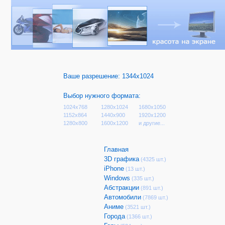
Ваше разрешение:
1344x1024
Выбор нужного формата:
1024x768
1280x1024
1680x1050
1152x864
1440x900
1920x1200
1280x800
1600x1200
и другие...
Главная
3D графика
(4325 шт.)
iPhone
(13 шт.)
Windows
(335 шт.)
Абстракции
(891 шт.)
Автомобили
(7869 шт.)
Аниме
(3521 шт.)
Города
(1366 шт.)