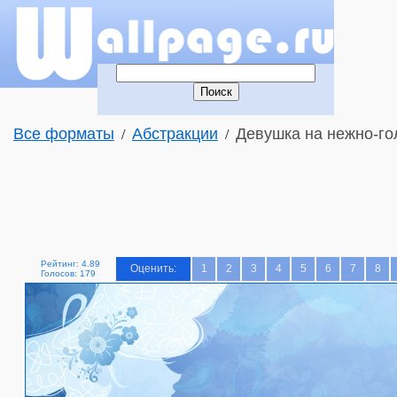
Все форматы
Абстракции
Девушка на нежно-го
/
/
Рейтинг: 4.89
Оценить:
1
2
3
4
5
6
7
8
Голосов: 179