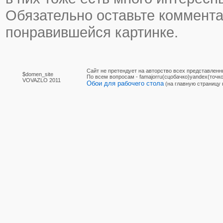
Обязательно оставьте коммента
понравившейся картинке.
Сайт не претендует на авторство всех представленн
$domen_site
По вcем вопросам - famajorru(сцобачко)yandex(точко
VOVAZLO 2011
Обои для рабочего стола
(на главную страницу 