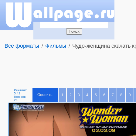
Все форматы
Фильмы
Чудо-женщина скачать к
/
/
Рейтинг:
5.42
Оценить:
1
2
3
4
5
6
7
8
9
Голосов:
26