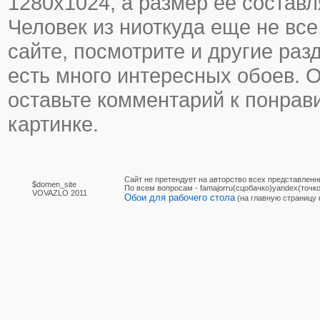
1280х1024, а размер ее составл
Человек из ниоткуда еще не все,
сайте, посмотрите и другие раз
есть много интересных обоев. 
оставьте комментарий к понра
картинке.
Сайт не претендует на авторство всех представленн
$domen_site
По вcем вопросам - famajorru(сцобачко)yandex(точко
VOVAZLO 2011
Обои для рабочего стола
(на главную страницу 