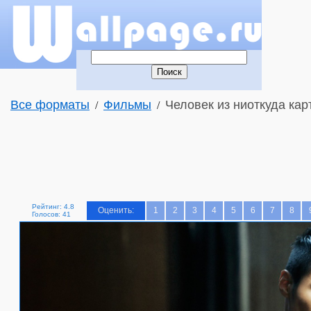
Все форматы
Фильмы
Человек из ниоткуда кар
/
/
Рейтинг: 4.8
Оценить:
1
2
3
4
5
6
7
8
Голосов: 41