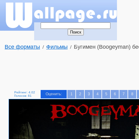
Все форматы
Фильмы
Бугимен (Boogeyman) бе
/
/
Рейтинг: 4.02
Оценить:
1
2
3
4
5
6
7
8
Голосов: 81