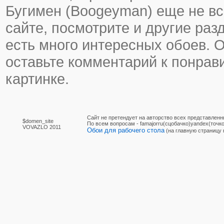
Бугимен (Boogeyman) еще не все
сайте, посмотрите и другие раз
есть много интересных обоев. 
оставьте комментарий к понра
картинке.
Сайт не претендует на авторство всех представленн
$domen_site
По вcем вопросам - famajorru(сцобачко)yandex(точко
VOVAZLO 2011
Обои для рабочего стола
(на главную страницу 