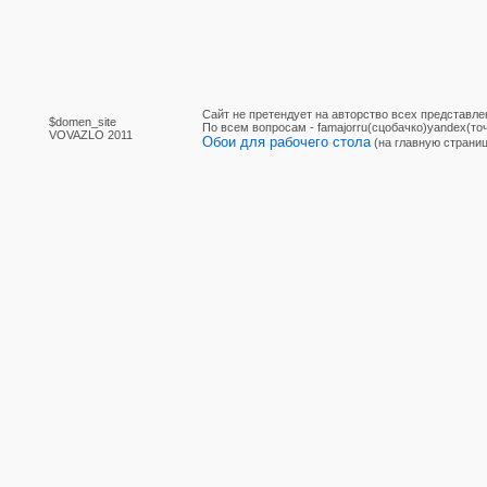
Сайт не претендует на авторство всех представле
$domen_site
По вcем вопросам - famajorru(сцобачко)yandex(точ
VOVAZLO 2011
Обои для рабочего стола
(на главную страниц