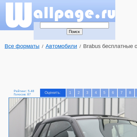
Все форматы
Автомобили
Brabus бесплатные о
/
/
Рейтинг: 5.48
Оценить:
1
2
3
4
5
6
7
8
Голосов: 87