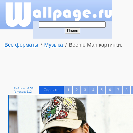
Все форматы
Музыка
Beenie Man картинки.
/
/
Рейтинг: 4.53
Оценить:
1
2
3
4
5
6
7
8
Голосов: 112