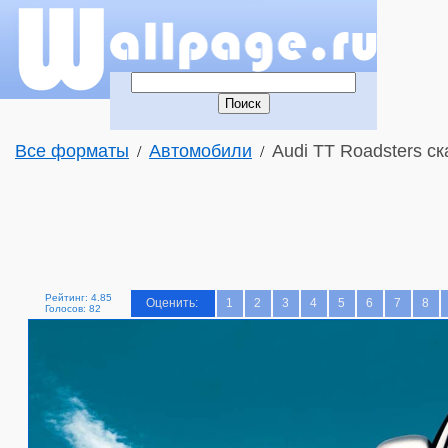
Все форматы
Автомобили
Audi TT Roadsters ск
/
/
Рейтинг: 4.85
Оценить:
1
2
3
4
5
6
7
8
Голосов: 82