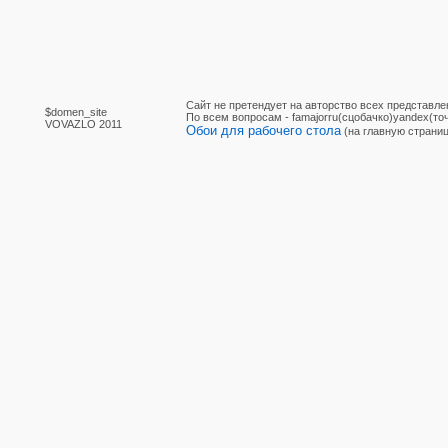
Сайт не претендует на авторство всех представле
$domen_site
По вcем вопросам - famajorru(сцобачко)yandex(точ
VOVAZLO 2011
Обои для рабочего стола
(на главную страниц