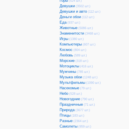
Горы
(524 шт.)
Девушки
(3502 шт.)
Девушки и авто
(112 шт.)
Деньги обои
(112 шт.)
Еда
(937 шт.)
Животные
(5086 шт.)
Знаменитости
(3468 шт.)
Игры
(1380 шт.)
Компьютеры
(607 шт.)
Космос
(804 шт.)
Любовь
(589 шт.)
Морские
(318 шт.)
Мотоциклы
(416 шт.)
Мужчины
(785 шт.)
Музыка обои
(1248 шт.)
Мультфильмы
(1090 шт.)
Насекомые
(79 шт.)
Небо
(528 шт.)
Новогодние
(790 шт.)
Праздничные
(71 шт.)
Природа
(3677 шт.)
Птицы
(183 шт.)
Разные
(2364 шт.)
Самолеты
(959 шт.)