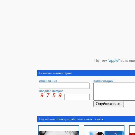
apple
По тегу "
" есть ещ
Оставьте комментарий.
Имя или ник:
Комментарий:
Введите цифры:
Случайные обои для рабочего стола с сайта: