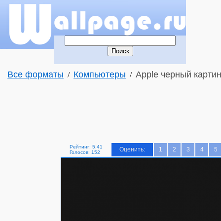
Все форматы
Компьютеры
Apple черный картин
/
/
Рейтинг: 5.41
Оценить:
1
2
3
4
5
Голосов: 152