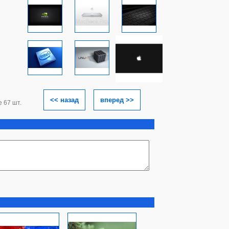
<< назад
вперед >>
е 67 шт.