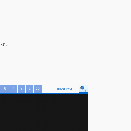
ки.
6
7
8
9
10
Увеличить: