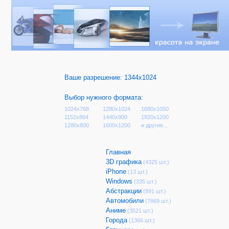
Ваше разрешение:
1344x1024
Выбор нужного формата:
1024x768
1280x1024
1680x1050
1152x864
1440x900
1920x1200
1280x800
1600x1200
и другие...
Главная
3D графика
(4325 шт.)
iPhone
(13 шт.)
Windows
(335 шт.)
Абстракции
(891 шт.)
Автомобили
(7869 шт.)
Аниме
(3521 шт.)
Города
(1366 шт.)