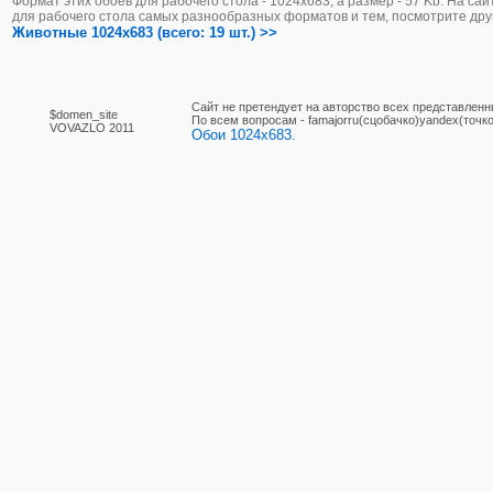
Формат этих обоев для рабочего стола - 1024х683, а размер - 57 Kb. На са
для рабочего стола самых разнообразных форматов и тем, посмотрите дру
Животные 1024x683 (всего: 19 шт.) >>
Сайт не претендует на авторство всех представленн
$domen_site
По вcем вопросам - famajorru(сцобачко)yandex(точко
VOVAZLO 2011
Обои 1024x683.