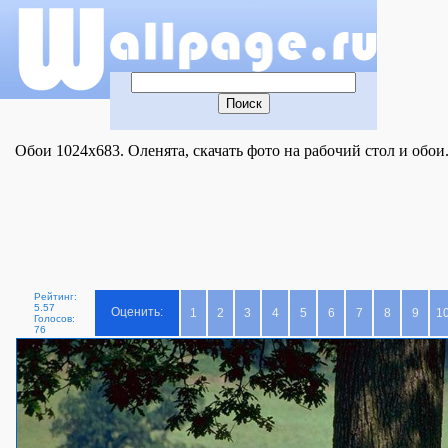
Обои 1024x683. Оленята, скачать фото на рабочий стол и обои
Рейтинг:
5.57
Оценить:
1
2
3
4
5
6
7
8
9
1
Голосов:
76