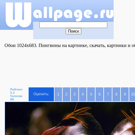
Обои 1024x683. Пингвины на картинке, скачать, картинки и о
Рейтинг:
5.2
Оценить:
1
2
3
4
5
6
7
8
9
1
Голосов:
98