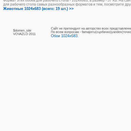
Формат этих обоев для рабочего стола - 1024х683, а размер - 57 Kb. На са
для рабочего стола самых разнообразных форматов и тем, посмотрите дру
Животные 1024x683 (всего: 19 шт.) >>
Сайт не претендует на авторство всех представленн
$domen_site
По вcем вопросам - famajorru(сцобачко)yandex(точко
VOVAZLO 2011
Обои 1024x683.