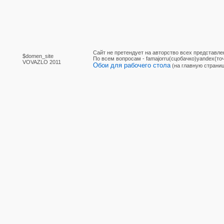
Сайт не претендует на авторство всех представле
$domen_site
По вcем вопросам - famajorru(сцобачко)yandex(точ
VOVAZLO 2011
Обои для рабочего стола
(на главную страниц