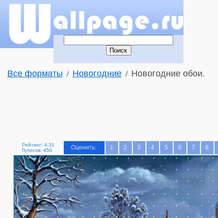
Все форматы
Новогодние
Новогодние обои.
/
/
Рейтинг: 4.31
Оценить:
1
2
3
4
5
6
7
8
Голосов: 450