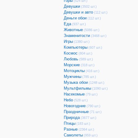
Горы
(524 шт.)
Девушки
(3502 шт.)
Девушки и авто
(112 шт.)
Деньги обои
(112 шт.)
Еда
(937 шт.)
Животные
(5086 шт.)
Знаменитости
(3468 шт.)
Игры
(1380 шт.)
Компьютеры
(607 шт.)
Космос
(804 шт.)
Любовь
(589 шт.)
Морские
(318 шт.)
Мотоциклы
(416 шт.)
Мужчины
(785 шт.)
Музыка обои
(1248 шт.)
Мультфильмы
(1090 шт.)
Насекомые
(79 шт.)
Небо
(528 шт.)
Новогодние
(790 шт.)
Праздничные
(71 шт.)
Природа
(3677 шт.)
Птицы
(183 шт.)
Разные
(2364 шт.)
Самолеты
(959 шт.)