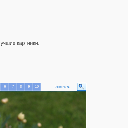
учшие картинки.
6
7
8
9
10
Увеличить: