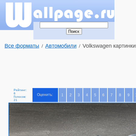
Все форматы
Автомобили
Volkswagen картинки
/
/
Рейтинг:
6
Оценить:
1
2
3
4
5
6
7
8
9
Голосов:
21