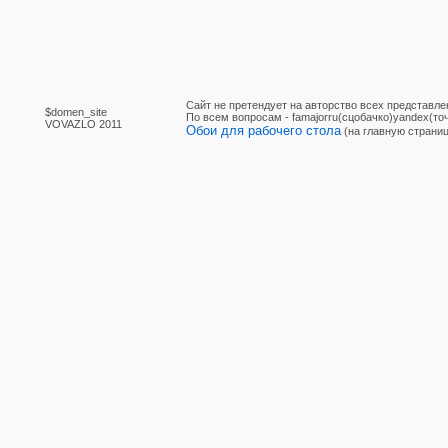
Сайт не претендует на авторство всех представле
$domen_site
По вcем вопросам - famajorru(сцобачко)yandex(точ
VOVAZLO 2011
Обои для рабочего стола
(на главную страниц