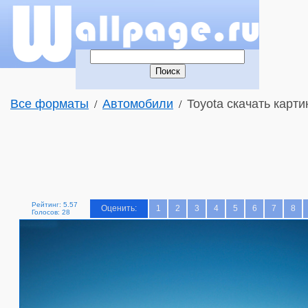
Все форматы
Автомобили
Toyota скачать карти
/
/
Рейтинг: 5.57
Оценить:
1
2
3
4
5
6
7
8
Голосов: 28