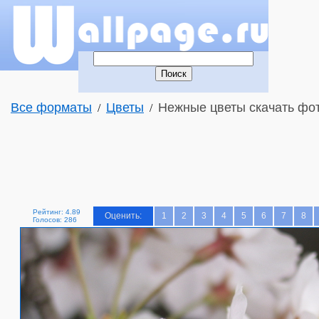
Все форматы
Цветы
Нежные цветы скачать фот
/
/
Рейтинг: 4.89
Оценить:
1
2
3
4
5
6
7
8
Голосов: 286