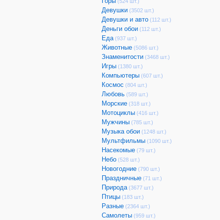
Горы
(524 шт.)
Девушки
(3502 шт.)
Девушки и авто
(112 шт.)
Деньги обои
(112 шт.)
Еда
(937 шт.)
Животные
(5086 шт.)
Знаменитости
(3468 шт.)
Игры
(1380 шт.)
Компьютеры
(607 шт.)
Космос
(804 шт.)
Любовь
(589 шт.)
Морские
(318 шт.)
Мотоциклы
(416 шт.)
Мужчины
(785 шт.)
Музыка обои
(1248 шт.)
Мультфильмы
(1090 шт.)
Насекомые
(79 шт.)
Небо
(528 шт.)
Новогодние
(790 шт.)
Праздничные
(71 шт.)
Природа
(3677 шт.)
Птицы
(183 шт.)
Разные
(2364 шт.)
Самолеты
(959 шт.)