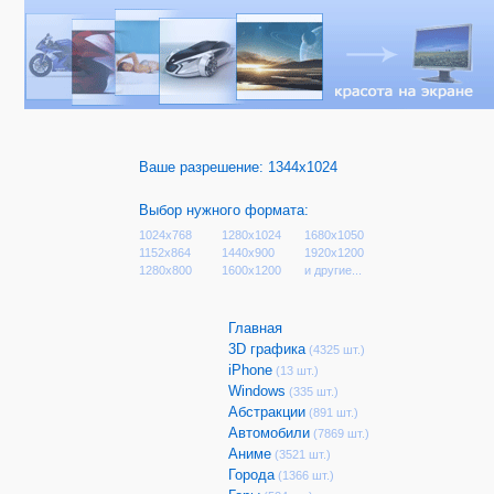
Ваше разрешение:
1344x1024
Выбор нужного формата:
1024x768
1280x1024
1680x1050
1152x864
1440x900
1920x1200
1280x800
1600x1200
и другие...
Главная
3D графика
(4325 шт.)
iPhone
(13 шт.)
Windows
(335 шт.)
Абстракции
(891 шт.)
Автомобили
(7869 шт.)
Аниме
(3521 шт.)
Города
(1366 шт.)