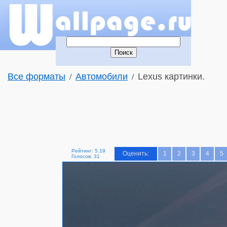
Все форматы
Автомобили
Lexus картинки.
/
/
Рейтинг: 5.19
Оценить:
1
2
3
4
5
Голосов: 31