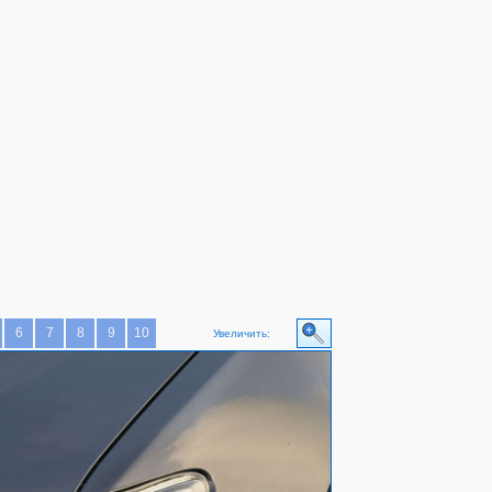
6
7
8
9
10
Увеличить: