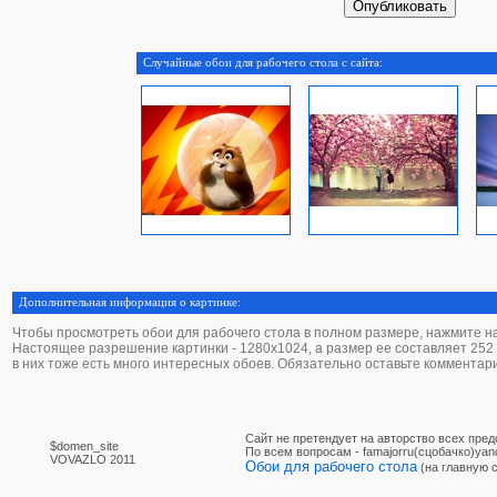
Случайные обои для рабочего стола с сайта:
Дополнительная информация о картинке:
Чтобы просмотреть обои для рабочего стола в полном размере, нажмите на 
Настоящее разрешение картинки - 1280х1024, а размер ее составляет 252 K
в них тоже есть много интересных обоев. Обязательно оставьте комментар
Сайт не претендует на авторство всех пре
$domen_site
По вcем вопросам - famajorru(сцобачко)yan
VOVAZLO 2011
Обои для рабочего стола
(на главную 