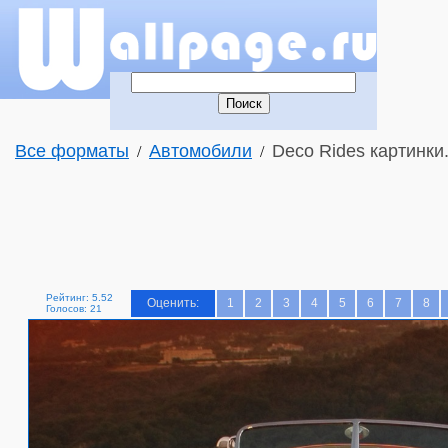
Все форматы
Автомобили
Deco Rides картинки
/
/
Рейтинг: 5.52
Оценить:
1
2
3
4
5
6
7
8
Голосов: 21