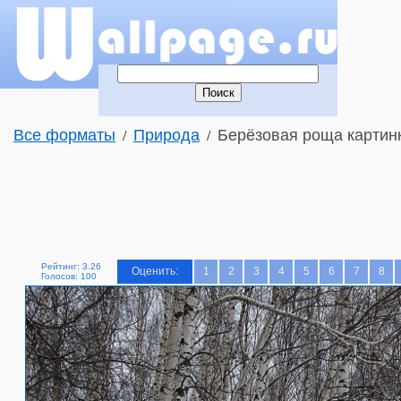
Все форматы
Природа
Берёзовая роща картин
/
/
Рейтинг: 3.26
Оценить:
1
2
3
4
5
6
7
8
Голосов: 100