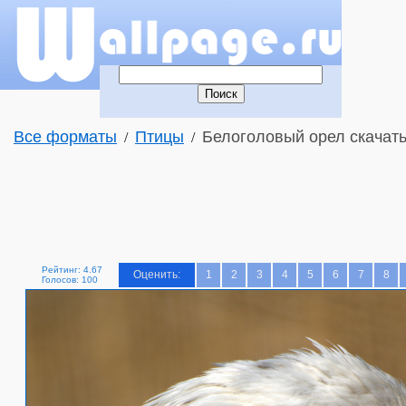
Все форматы
Птицы
Белоголовый орел скачать
/
/
Рейтинг: 4.67
Оценить:
1
2
3
4
5
6
7
8
Голосов: 100