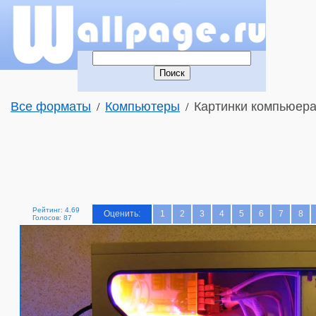
Все форматы
Компьютеры
Картинки компьюера
/
/
Рейтинг: 4.69
Оценить:
1
2
3
4
5
6
7
8
Голосов: 87