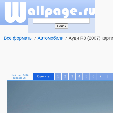
Все форматы
Автомобили
Ауди R8 (2007) карти
/
/
Рейтинг: 5.04
Оценить:
1
2
3
4
5
6
7
8
Голосов: 96