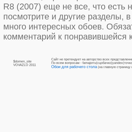
R8 (2007) еще не все, что есть н
посмотрите и другие разделы, в
много интересных обоев. Обяза
комментарий к понравившейся к
Сайт не претендует на авторство всех представленн
$domen_site
По вcем вопросам - famajorru(сцобачко)yandex(точко
VOVAZLO 2011
Обои для рабочего стола
(на главную страницу 