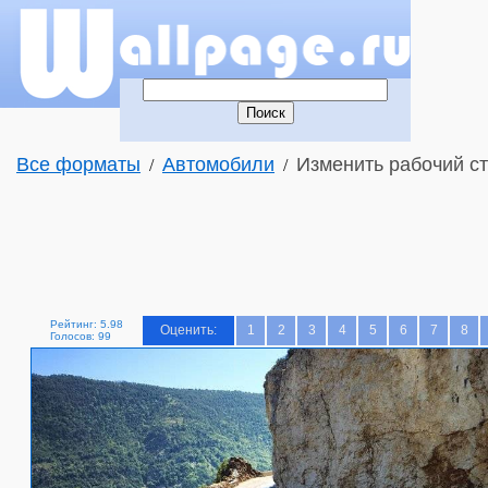
Все форматы
Автомобили
Изменить рабочий ст
/
/
Рейтинг: 5.98
Оценить:
1
2
3
4
5
6
7
8
Голосов: 99