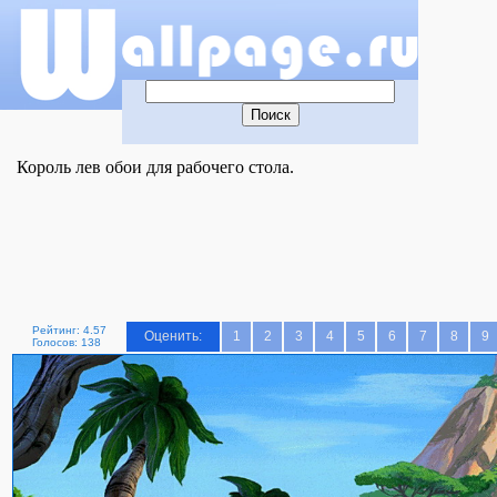
Король лев обои для рабочего стола.
Рейтинг: 4.57
Оценить:
1
2
3
4
5
6
7
8
9
Голосов: 138