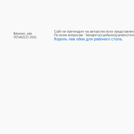
Сайт не претендует на авторство всех представлен
$domen_site
По вcем вопросам - famajorru(сцобачко)yandex(точ
VOVAZLO 2011
Король лев обои для рабочего стола.