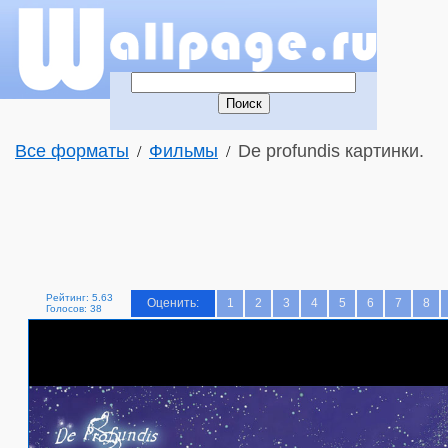
Все форматы
Фильмы
De profundis картинки.
/
/
Рейтинг: 5.63
Оценить:
1
2
3
4
5
6
7
8
Голосов: 38