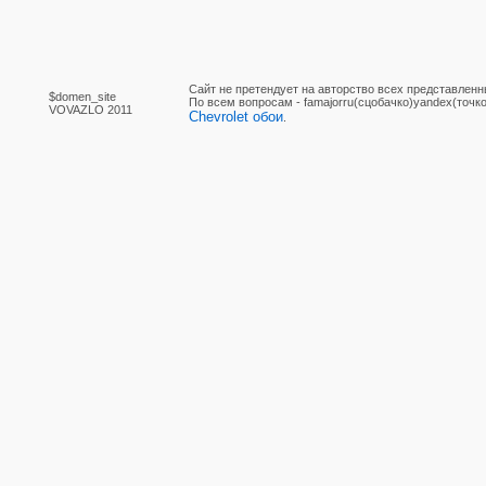
Сайт не претендует на авторство всех представленн
$domen_site
По вcем вопросам - famajorru(сцобачко)yandex(точко
VOVAZLO 2011
Chevrolet обои
.