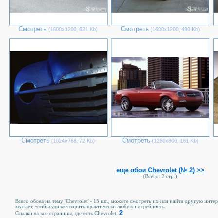
Смотреть
Смотреть
(1600х1200, 621 Kb)
(1600х1200, 490 Kb)
Смотреть
Смотреть
(1024х768, 72 Kb)
(1280х800, 161 Kb)
еще обои Chevrolet (№ 2) >>
(Всего: 2 стр.)
Всего обоев на тему 'Chevrolet' - 15 шт., можете смотреть их или найти другую инте
хватает, чтобы удовлетворить практически любую потребность.
2
Ссылки на все страницы, где есть Chevrolet: