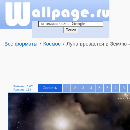
Все форматы
Космос
Луна врезается в Землю 
/
/
Рейтинг: 5.07
Оценить:
1
2
3
4
5
6
7
8
Голосов: 118