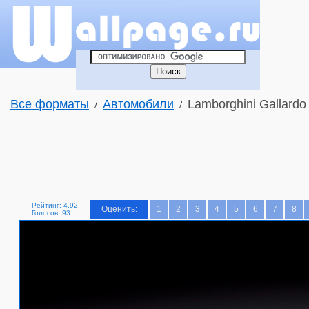
Все форматы
Автомобили
Lamborghini Gallardo 
/
/
Рейтинг: 4.92
Оценить:
1
2
3
4
5
6
7
8
Голосов: 93