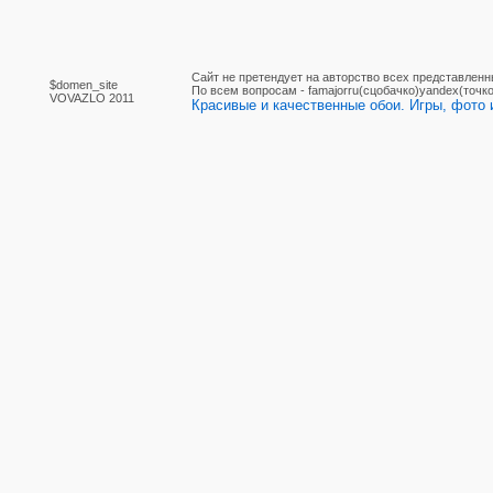
Сайт не претендует на авторство всех представленн
$domen_site
По вcем вопросам - famajorru(сцобачко)yandex(точко
VOVAZLO 2011
Красивые и качественные обои. Игры, фото и