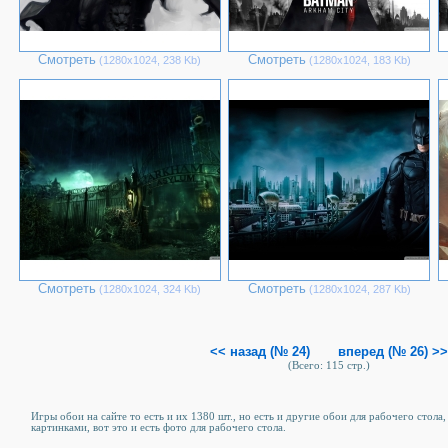
Смотреть
Смотреть
(1280х1024, 238 Kb)
(1280х1024, 183 Kb)
Смотреть
Смотреть
(1280х1024, 324 Kb)
(1280х1024, 287 Kb)
<< назад (№ 24)
вперед (№ 26) >>
(Всего: 115 стр.)
Игры обои на сайте то есть и их 1380 шт., но есть и другие обои для рабочего стола
картинками, вот это и есть фото для рабочего стола.