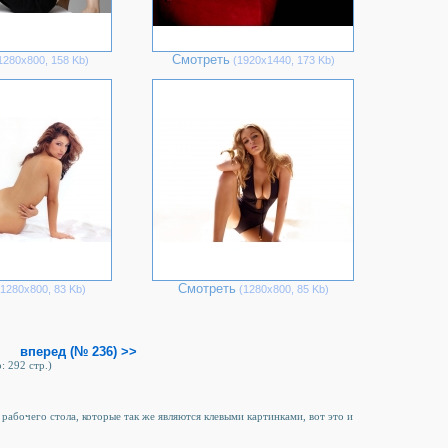
Смотреть
1280х800, 158 Kb)
(1920х1440, 173 Kb)
Смотреть
1280х800, 83 Kb)
(1280х800, 85 Kb)
вперед (№ 236) >>
: 292 стр.)
 рабочего стола, которые так же являются клевыми картинками, вот это и