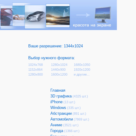
Ваше разрешение:
1344x1024
Выбор нужного формата:
1024x768
1280x1024
1680x1050
1152x864
1440x900
1920x1200
1280x800
1600x1200
и другие...
Главная
3D графика
(4325 шт.)
iPhone
(13 шт.)
Windows
(335 шт.)
Абстракции
(891 шт.)
Автомобили
(7869 шт.)
Аниме
(3521 шт.)
Города
(1366 шт.)