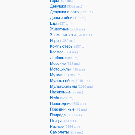
Горы
(524 шт.)
Девушки
(3502 шт.)
Девушки и авто
(112 шт.)
Деньги обои
(112 шт.)
Еда
(937 шт.)
Животные
(5086 шт.)
Знаменитости
(3468 шт.)
Игры
(1380 шт.)
Компьютеры
(607 шт.)
Космос
(804 шт.)
Любовь
(589 шт.)
Морские
(318 шт.)
Мотоциклы
(416 шт.)
Мужчины
(785 шт.)
Музыка обои
(1248 шт.)
Мультфильмы
(1090 шт.)
Насекомые
(79 шт.)
Небо
(528 шт.)
Новогодние
(790 шт.)
Праздничные
(71 шт.)
Природа
(3677 шт.)
Птицы
(183 шт.)
Разные
(2364 шт.)
Самолеты
(959 шт.)