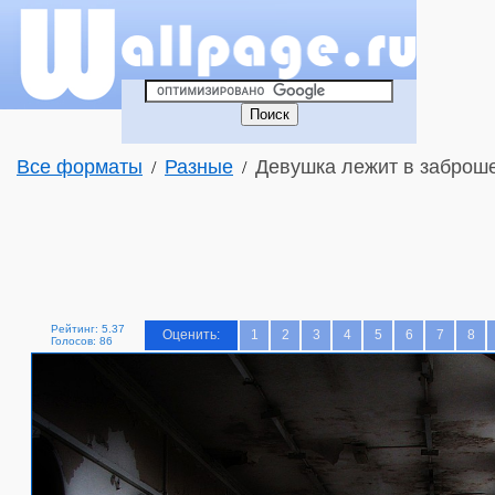
Все форматы
Разные
Девушка лежит в заброше
/
/
Рейтинг: 5.37
Оценить:
1
2
3
4
5
6
7
8
Голосов: 86