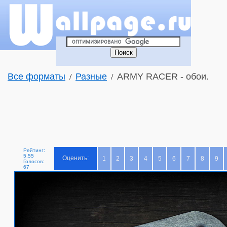
Все форматы
Разные
ARMY RACER - обои.
/
/
Рейтинг:
5.55
Оценить:
1
2
3
4
5
6
7
8
9
Голосов:
67