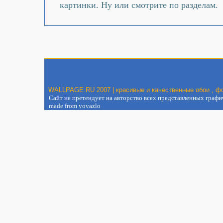
картинки. Ну или смотрите по разделам.
WALLPAGE.RU 2007 | красивые и качественные обои , фо
Сайт не претендует на авторство всех представленных графиче
made from vovazlo