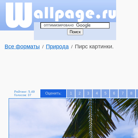
Все форматы
Природа
Пирс картинки.
/
/
Рейтинг: 5.49
Оценить:
1
2
3
4
5
6
7
8
Голосов: 37