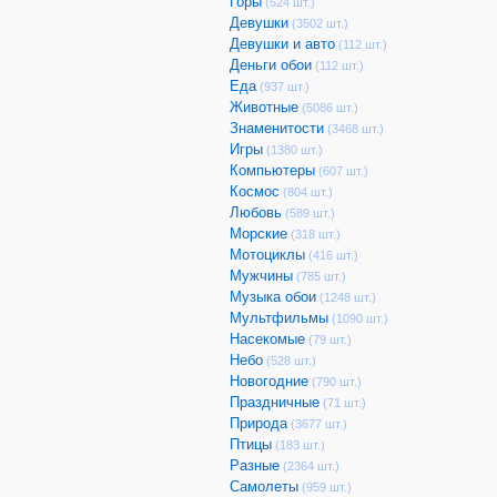
Горы
(524 шт.)
Девушки
(3502 шт.)
Девушки и авто
(112 шт.)
Деньги обои
(112 шт.)
Еда
(937 шт.)
Животные
(5086 шт.)
Знаменитости
(3468 шт.)
Игры
(1380 шт.)
Компьютеры
(607 шт.)
Космос
(804 шт.)
Любовь
(589 шт.)
Морские
(318 шт.)
Мотоциклы
(416 шт.)
Мужчины
(785 шт.)
Музыка обои
(1248 шт.)
Мультфильмы
(1090 шт.)
Насекомые
(79 шт.)
Небо
(528 шт.)
Новогодние
(790 шт.)
Праздничные
(71 шт.)
Природа
(3677 шт.)
Птицы
(183 шт.)
Разные
(2364 шт.)
Самолеты
(959 шт.)