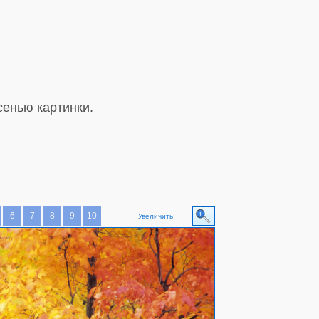
сенью картинки.
6
7
8
9
10
Увеличить: