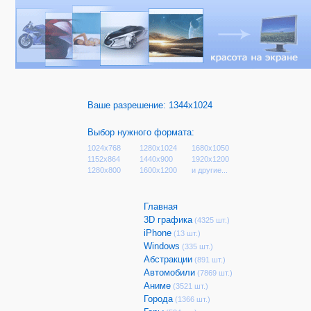
Ваше разрешение:
1344x1024
Выбор нужного формата:
1024x768
1280x1024
1680x1050
1152x864
1440x900
1920x1200
1280x800
1600x1200
и другие...
Главная
3D графика
(4325 шт.)
iPhone
(13 шт.)
Windows
(335 шт.)
Абстракции
(891 шт.)
Автомобили
(7869 шт.)
Аниме
(3521 шт.)
Города
(1366 шт.)