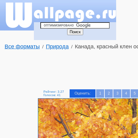
Все форматы
Природа
Канада, красный клен о
/
/
Рейтинг: 3.27
Оценить:
1
2
3
4
5
Голосов: 41