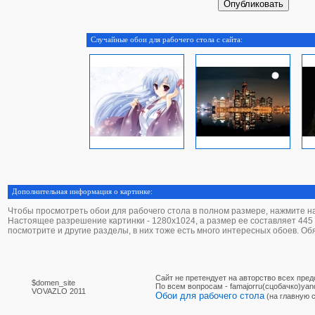
Случайные обои для рабочего стола с сайта:
Дополнительная информация о картинке:
Чтобы просмотреть обои для рабочего стола в полном размере, нажмите на 
Настоящее разрешение картинки - 1280х1024, а размер ее составляет 445 K
посмотрите и другие разделы, в них тоже есть много интересных обоев. О
Сайт не претендует на авторство всех пре
$domen_site
По вcем вопросам - famajorru(сцобачко)yan
VOVAZLO 2011
Обои для рабочего стола
(на главную 