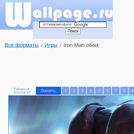
Все форматы
Игры
Iron Man обои.
/
/
Рейтинг: 4
Оценить:
1
2
3
4
5
6
7
8
9
Голосов: 47